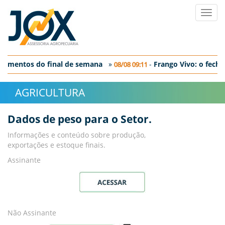
Toggl
navig
gamentos do final de semana
»
-
Frango Vivo: o fecha
08/08 09:11
o: o fechamento em SP
AGRICULTURA
Dados de peso para o Setor.
Informações e conteúdo sobre produção,
exportações e estoque finais.
Assinante
Não Assinante