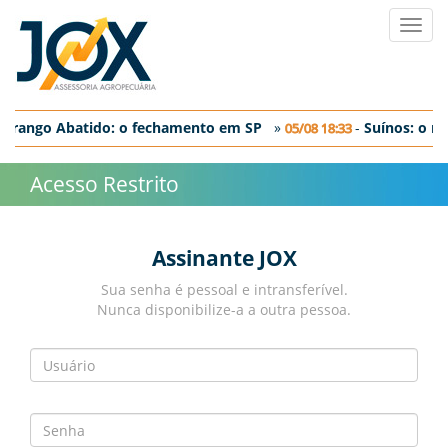
Toggl
navig
-
Frango Abatido: o fechamento em SP
»
-
Suí­nos: o m
05/08 18:33
-
Ovos: discreta correção nos preços negociados no dia de hoje
Acesso Restrito
Assinante JOX
Sua senha é pessoal e intransferível.
Nunca disponibilize-a a outra pessoa.