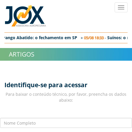
Toggl
navig
-
Frango Abatido: o fechamento em SP
»
-
Suí­nos: o m
05/08 18:33
-
Ovos: discreta correção nos preços negociados no dia de hoje
ARTIGOS
Identifique-se para acessar
Para baixar o conteúdo técnico, por favor, preencha os dados
abaixo: