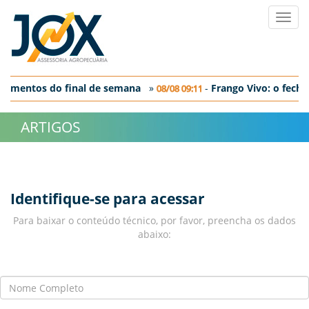
Toggl
navig
gamentos do final de semana
»
-
Frango Vivo: o fecha
08/08 09:11
o: o fechamento em SP
ARTIGOS
Identifique-se para acessar
Para baixar o conteúdo técnico, por favor, preencha os dados
abaixo: